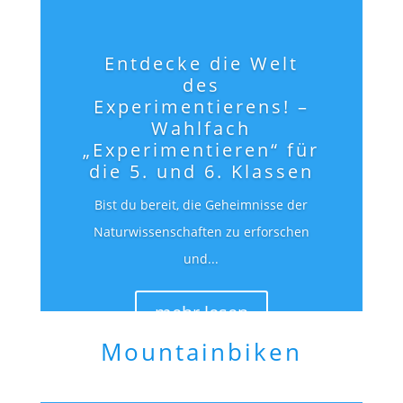
Entdecke die Welt
des
Experimentierens! –
Wahlfach
„Experimentieren“ für
die 5. und 6. Klassen
Bist du bereit, die Geheimnisse der
Naturwissenschaften zu erforschen
und...
mehr lesen
Mountainbiken