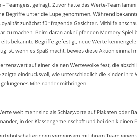
e – Teamgeist gefragt. Zuvor hatte das Werte-Team lamini
e Begriffe unter die Lupe genommen. Während bekannte 
Loyalität zunächst für fragende Gesichter. Mithilfe anscha
fbar zu machen. Beim daran anknüpfenden Memory-Spiel 
its bekannte Begriffe gefestigt, neue Werte kennengeler
tig ist, wenn es Spaß macht, bewies diese Aktion einmal 
 Herzenswert auf einer kleinen Wertewolke fest, die absch
e zeigte eindrucksvoll, wie unterschiedlich die Kinder ihre
in gelungenes Miteinander mitbringen.
rte weit mehr sind als Schlagworte auf Plakaten oder Ba
nander, in der Klassengemeinschaft und bei den kleinen E
ertebotschafterinnen gemeinsam mit ihrem Team einen wi