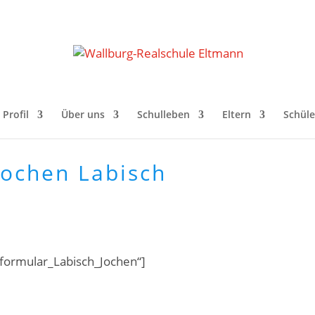
Profil
Über uns
Schulleben
Eltern
Schüle
Jochen Labisch
tformular_Labisch_Jochen“]